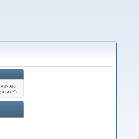
я входа.
физике"».