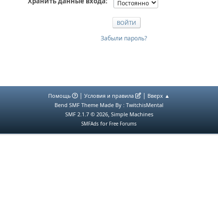
Хранить данные входа:
Забыли пароль?
|
|
Помощь
Условия и правила
Вверх ▲
Bend SMF Theme Made By : TwitchisMental
,
SMF 2.1.7 © 2026
Simple Machines
for
SMFAds
Free Forums